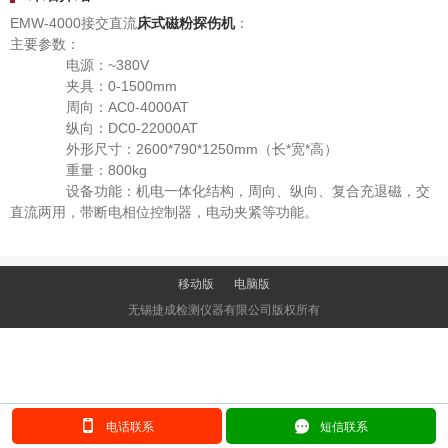
EMW-4000接交直流
床式磁粉探伤机
：
主要参数：
电源：~380V
夹具：0-1500mm
周向：AC0-4000AT
纵向：DC0-22000AT
外形尺寸：2600*790*1250mm（长*宽*高）
重量：800kg
设备功能：机电一体化结构，周向、纵向、复合充退磁，交
直流两用，带断电相位控制器，电动夹紧等功能。
移动版
电脑版
无锡捷成检测仪器有限公司版权所有
󰂢
󰄲
电话联系
短信联系