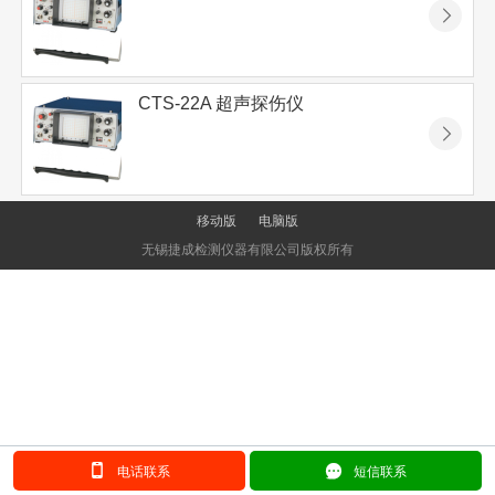
󰊯
CTS-22A 超声探伤仪
󰊯
移动版
电脑版
无锡捷成检测仪器有限公司版权所有
󰂢
󰄲
电话联系
短信联系