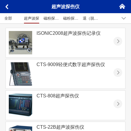
󰄫
超声波探伤仪
󰅮
󰊩
全部
超声波探伤仪
磁粉探伤机
磁粉探伤仪
退（脱）磁机
黑白密度计
磁强计
紫外线灯
观片灯
探伤辅件
ISONIC2008超声波探伤记录仪
󰊯
CTS-9009轻便式数字超声探伤仪
󰊯
CTS-808超声探伤仪
󰊯
CTS-22B超声波探伤仪