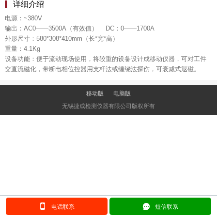
详细介绍
电源：~380V
输出：AC0——3500A（有效值） DC：0——1700A
外形尺寸：580*308*410mm（长*宽*高）
重量：4.1Kg
设备功能：便于流动现场使用，将较重的设备设计成移动仪器，可对工件
交直流磁化，带断电相位控器用支杆法或缠绕法探伤，可衰减式退磁。
移动版
电脑版
无锡捷成检测仪器有限公司版权所有
󰂢
󰄲
电话联系
短信联系