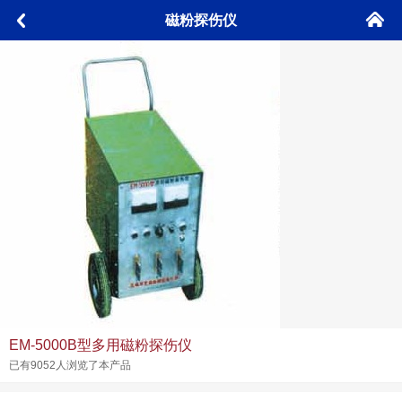
󰄫
磁粉探伤仪
󰅮
EM-5000B型多用磁粉探伤仪
已有9052人浏览了本产品