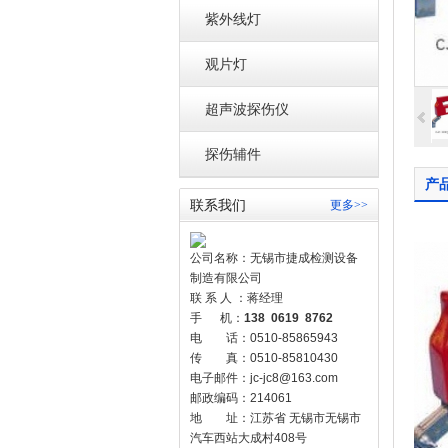
紫外线灯
观片灯
超声波探伤仪
探伤辅件
产
联系我们
更多>>
公司名称：无锡市捷成检测设备
制造有限公司
联 系 人 ：蒋经理
手 机：
138 0619 8762
电 话：0510-85865943
传 真：0510-85810430
电子邮件：jc-jc8@163.com
邮政编码：214061
地 址：江苏省 无锡市无锡市
汽车西站大成村408号