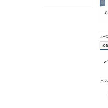
上一
相
CJX