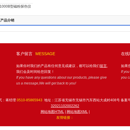
-1000B型磁粉探伤仪
区产品分销
客户留言
MESSAGE
在线
如果你对我们的产品有任何意见或建议，都可以给我们
留言
,
如果
我们会及时间给您回复！
If yo
If you have any questions about our products, please give
you c
us a message,We will get back to you!
式：蒋经理
0510-85865943
地址：江苏省无锡市无锡市汽车西站大成村408号 备案
32021102002262
网站地图HTML
|
网站地图XML
|
友情链接：