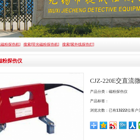
式磁粉探伤机]
搜索[荧光磁粉探伤机]
搜索[紫外线探伤灯]
磁粉探伤仪
CJZ-220E交直
产品分类：
磁粉探伤仪
产品标签：
浏览次数：
已有
13222
位客户