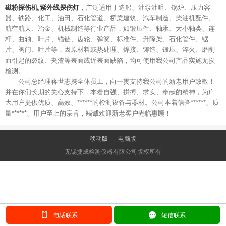
磁粉探伤机
,
紫外线探伤灯
，广泛适用于造船、油泵油咀、锅炉、压力容
器、铁路、化工、油田、石化管道、桥梁建筑、汽车制造、柴油机配件、
航空航天、冶金、机械制造等行业产品，如锻压件、轴承、大小轴类、连
杆、曲轴、叶片、锚链、齿轮、弹簧、标准件、升降架、石化管件、锯
片、阀门、叶片等，因原材料或热处理、焊接、铸造、锻压、淬火、磨削
而引起的裂纹、夹渣等表面或近表面缺陷，均可使用我公司产品实施无损
检测。
公司总经理蒋世志携全体员工，向一贯支持我公司的新老用户致敬！
并在你们长期的关心支持下，本着自强、拼搏、求实、奉献的精神，为广
大用户提供优质、高效、******的检测设备与器材。公司本着信誉******、质
量******、用户至上的宗旨，竭诚欢迎新老客户光临惠顾！
移动版
电脑版
无锡捷成检测仪器有限公司版权所有
󰂢
󰄲
电话联系
短信联系