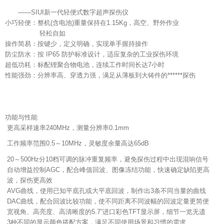
——SIUI新一代轻便式数字超声探伤仪
小巧轻便：整机(含电池)重量保持在1.15Kg，高空、野外作业
轻松自如
操作简易：按键少，定义明确，实现单手握持操作
防尘防水：按 IP65 防护标准设计，适应复杂的工业探伤环境
超低功耗：标配锂聚合物电池，连续工作时间长达7小时
性能强劲：分辨率高、穿透力强，满足从薄板到大铸件的******探伤
功能与性能
更高采样速率240MHz，测量分辨率0.1mm
工作频率范围0.5～10MHz，灵敏度余量高达65dB
20～500Hz分10档可调的脉冲重复频率，避免探伤过程中出现混响信号
自动增益控制AGC，配合峰值回波、图像冻结功能，快速确定缺陷更高
波，探伤更高效
AVG曲线，使用已知平底孔或大平底回波，制作出3条不同当量的曲线
DAC曲线，配合回波比较功能，使不同距离不同波幅的回波定量更简便
宽视角、高亮度、高清晰度的5.7”进口彩色TFT显示屏，细节一览无遗
3种不同的显示颜色搭配方案，满足不同使用场景和习惯的需求