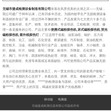
无锡市捷成检测设备制造有限公司
坐落在风景优美的太湖之滨——无锡，
我公司建厂于86年以来，已有20多年历史。为国内较早生产无损检测设备
和器材的专业厂家，经过25年不懈的努力，产品发展为七大类六十多个品
种，是集科研、生产、销售、技术咨询、专业培训、工程检测、经营、修
理一条龙服务的公司。产品主要有
便携式磁粉探伤机
,
床式磁粉探伤机
,
荧光
磁粉探伤机
,
紫外线探伤灯
，广泛适用于造船、油泵油咀、锅炉、压力容
器、铁路、化工、油田、石化管道、桥梁建筑、汽车制造、柴油机配件、
航空航天、冶金、机械制造等行业产品，如锻压件、轴承、大小轴类、连
杆、曲轴、叶片、锚链、齿轮、弹簧、标准件、升降架、石化管件、锯
片、阀门、叶片等，因原材料或热处理、焊接、铸造、锻压、淬火、磨削
而引起的裂纹、夹渣等表面或近表面缺陷，均可使用我公司产品实施无损
检测。
公司总经理蒋世志携全体员工，向一贯支持我公司的新老用户致敬！
并在你们长期的关心支持下，本着自强、拼搏、求实、奉献的精神，为广
大用户提供优质、高效、******的检测设备与器材。公司本着信誉******、质
量******、用户至上的宗旨，竭诚欢迎新老客户光临惠顾！
移动版
电脑版
无锡捷成检测仪器有限公司版权所有