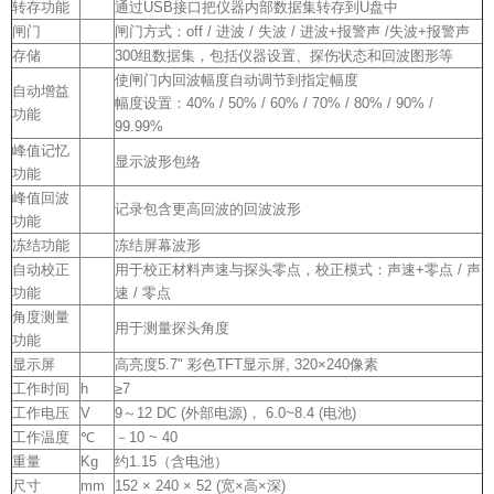
转存功能
通过USB接口把仪器内部数据集转存到U盘中
闸门
闸门方式：off / 进波 / 失波 / 进波+报警声 /失波+报警声
存储
300组数据集，包括仪器设置、探伤状态和回波图形等
使闸门内回波幅度自动调节到指定幅度
自动增益
幅度设置：40% / 50% / 60% / 70% / 80% / 90% /
功能
99.99%
峰值记忆
显示波形包络
功能
峰值回波
记录包含更高回波的回波波形
功能
冻结功能
冻结屏幕波形
自动校正
用于校正材料声速与探头零点，校正模式：声速+零点 / 声
功能
速 / 零点
角度测量
用于测量探头角度
功能
显示屏
高亮度5.7" 彩色TFT显示屏, 320×240像素
工作时间
h
≥7
工作电压
V
9～12 DC (外部电源)， 6.0~8.4 (电池)
工作温度
℃
－10 ~ 40
重量
Kg
约1.15（含电池）
尺寸
mm
152 × 240 × 52 (宽×高×深)