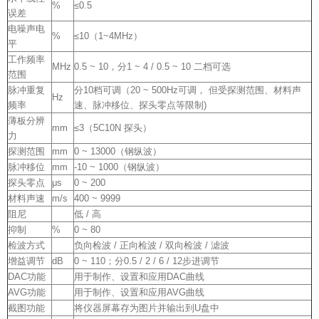
%
≤0.5
误差
电噪声电
%
≤10（1~4MHz）
平
工作频率
MHz
0.5 ~ 10，分1 ~ 4 / 0.5 ~ 10 二档可选
范围
脉冲重复
分10档可调（20 ~ 500Hz可调， 但受探测范围、材料声
Hz
频率
速、脉冲移位、探头零点等限制)
薄板分辨
mm
≤3（5C10N 探头）
力
探测范围
mm
0 ~ 13000（钢纵波）
脉冲移位
mm
-10 ~ 1000（钢纵波）
探头零点
μs
0 ~ 200
材料声速
m/s
400 ~ 9999
阻尼
低 / 高
抑制
%
0 ~ 80
检波方式
负向检波 / 正向检波 / 双向检波 / 滤波
增益调节
dB
0 ~ 110；分0.5 / 2 / 6 / 12步进调节
DAC功能
用于制作、设置和应用DAC曲线
AVG功能
用于制作、设置和应用AVG曲线
截图功能
将仪器屏幕存为图片并输出到U盘中