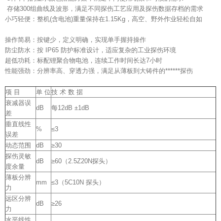
存储300组曲线及波形，满足不同探伤工艺应用及探伤数据存档的需求
小巧轻便：整机(含电池)重量保持在1.15Kg，高空、野外作业轻松自如
操作简易：按键少，定义明确，实现单手握持操作
防尘防水：按 IP65 防护标准设计，适应复杂的工业探伤环境
超低功耗：标配锂聚合物电池，连续工作时间长达7小时
性能强劲：分辨率高、穿透力强，满足从薄板到大铸件的******探伤
项 目
单 位
技 术 数 据
衰减器误
dB
每12dB ±1dB
差
垂直线性
%
≤3
误差
动态范围
dB
≥30
探伤灵敏
dB
≥60（2.5Z20N探头）
度余量
薄板分辨
mm
≤3（5C10N 探头）
力
远区分辨
dB
≥26
力
水平线性